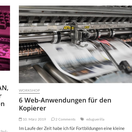
Breitband,
WLAN,
Präsentationstechnik
–
Was
in
der
KMK-
Strategie
aber
alles
überlesen
wird
(2)
AN,
WORKSHOP
r
6 Web-Anwendungen für den
en
Kopierer
10. März 2019
2 Comments
eduguerilla
Im Laufe der Zeit habe ich für Fortbildungen eine kleine
chul-