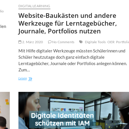
DIGITAL LEARNING
lio
Website-Baukästen und andere
Werkzeuge für Lerntagebücher,
llen
Journale, Portfolios nutzen
2. März 2020
No Comments
Digitale Tools
OER
Portfoli
Mit Hilfe digitaler Werkzeuge müssten Schülerinnen und
Schüler heutzutage doch ganz einfach digitale
Lerntagebücher, Journale oder Portfolios anlegen können.
Zum…
Website-
Lesen
Baukästen
und
andere
Werkzeuge
für
Lerntagebücher,
Journale,
Portfolios
nutzen