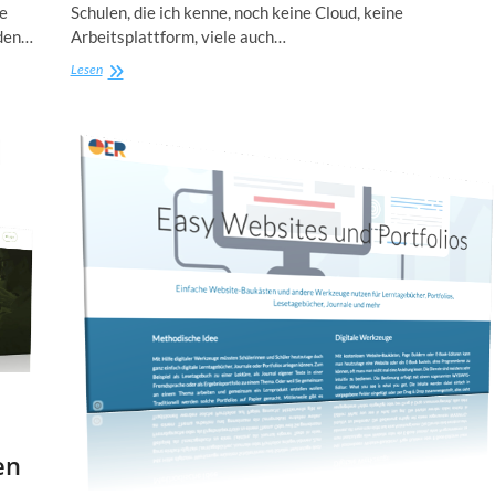
le
Schulen, die ich kenne, noch keine Cloud, keine
 den…
Arbeitsplattform, viele auch…
Plattform-
Lesen
Wahl:
Leitfragen
für
Schulen
en