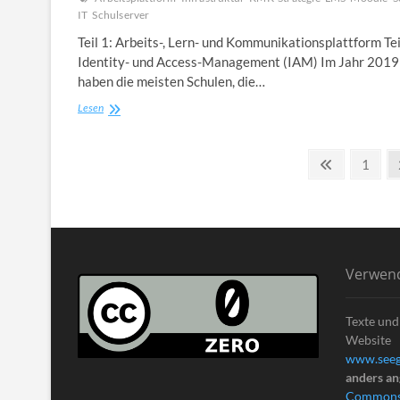
IT
Schulserver
Teil 1: Arbeits-, Lern- und Kommunikationsplattform Tei
Identity- und Access-Management (IAM) Im Jahr 2019
haben die meisten Schulen, die…
Schulen
Lesen
brauchen
Breitband,
Seitennummerierung
WLAN,
Previous
Page
1
Präsentationstechnik
page
der
–
Was
Beiträge
in
der
KMK-
Strategie
Verwen
aber
alles
überlesen
Texte und
wird
Website
(1)
www.seeg
anders a
Commons