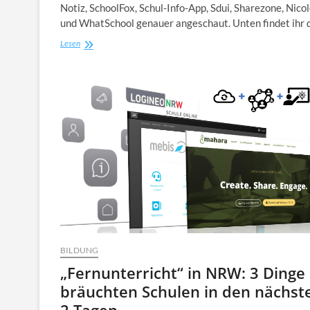
Notiz, SchoolFox, Schul-Info-App, Sdui, Sharezone, Nico
und WhatSchool genauer angeschaut. Unten findet ihr
10
Lesen
Kommunikationsplattformen
im
Schnell-
Check
BILDUNG
„Fernunterricht“ in NRW: 3 Dinge
bräuchten Schulen in den nächst
2 Tagen