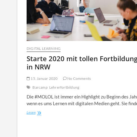
DIGITAL LEARNING
Starte 2020 mit tollen Fortbildun
in NRW
15. Januar 2020
No Comments
Barcamp
Lehrerfortbildung
Die #MOLOL ist immer ein Highlight zu Beginn des Jah
wenn es ums Lernen mit digitalen Medien geht. Sie fin
Starte
Lesen
2020
mit
tollen
Fortbildungen