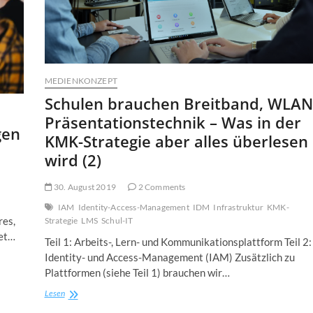
MEDIENKONZEPT
Schulen brauchen Breitband, WLAN
Präsentationstechnik – Was in der
gen
KMK-Strategie aber alles überlesen
wird (2)
30. August 2019
2 Comments
IAM
Identity-Access-Management
IDM
Infrastruktur
KMK-
res,
Strategie
LMS
Schul-IT
det…
Teil 1: Arbeits-, Lern- und Kommunikationsplattform Teil 2:
Identity- und Access-Management (IAM) Zusätzlich zu
Plattformen (siehe Teil 1) brauchen wir…
Schulen
Lesen
brauchen