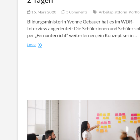
15. März 2020
5 Comments
Arbeitsplattform
Portfo
Bildungsministerin Yvonne Gebauer hat es im WDR-
Interview angedeutet: Die Schülerinnen und Schüler so
per „Fernunterricht“ weiterlernen, ein Konzept sei in…
„Fernunterricht“
Lesen
in
NRW:
3
Dinge
bräuchten
Schulen
in
den
nächsten
2
Tagen