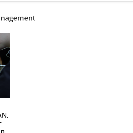
Management
AN,
r
en