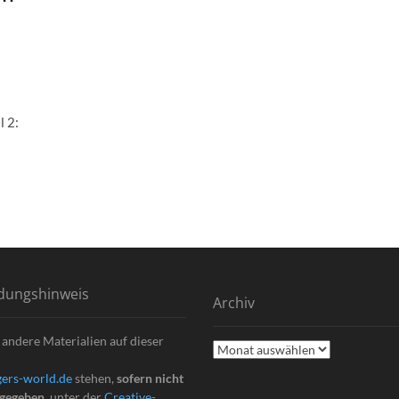
l 2:
dungshinweis
Archiv
 andere Materialien auf dieser
Archiv
ers-world.de
stehen,
sofern nicht
ngegeben
, unter der
Creative-