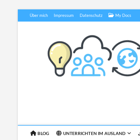
Skip
Über mich
Impressum
Datenschutz
My Docs
to
content
BLOG
UNTERRICHTEN IM AUSLAND