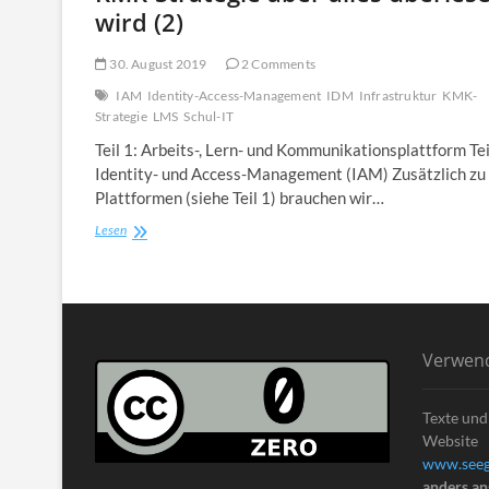
wird (2)
30. August 2019
2 Comments
IAM
Identity-Access-Management
IDM
Infrastruktur
KMK-
Strategie
LMS
Schul-IT
Teil 1: Arbeits-, Lern- und Kommunikationsplattform Tei
Identity- und Access-Management (IAM) Zusätzlich zu
Plattformen (siehe Teil 1) brauchen wir…
Schulen
Lesen
brauchen
Breitband,
WLAN,
Präsentationstechnik
–
Was
Verwen
in
der
KMK-
Texte und
Strategie
Website
aber
www.seeg
alles
überlesen
anders a