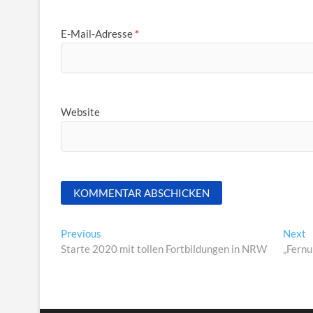
E-Mail-Adresse
*
Website
Beitragsnavigation
Previous
N
Previous
Next
post:
p
Starte 2020 mit tollen Fortbildungen in NRW
„Fernu