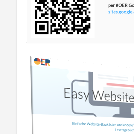
per #OER G
sites.googl