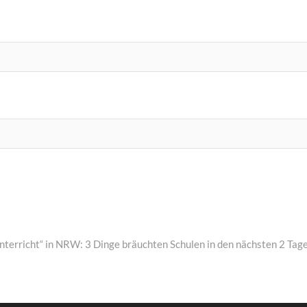
ext
ost:
nterricht“ in NRW: 3 Dinge bräuchten Schulen in den nächsten 2 Tag