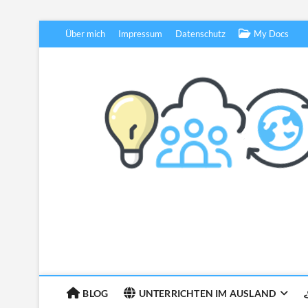
Skip
Über mich
Impressum
Datenschutz
My Docs
to
content
BLOG
UNTERRICHTEN IM AUSLAND