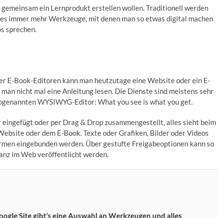
gemeinsam ein Lernprodukt erstellen wollen. Traditionell werden
bt es immer mehr Werkzeuge, mit denen man so etwas digital machen
os sprechen.
er E-Book-Editoren kann man heutzutage eine Web­site oder ein E-
man nicht mal eine Anleitung lesen. Die Dienste sind meistens sehr
m sogenannten WYSIWYG-Editor: What you see is what you get.
r eingefügt oder per Drag & Drop zusammengestellt, alles sieht beim
n Website oder dem E-Book. Texte oder Grafiken, Bilder oder Videos
rmen eingebunden werden. Über gestufte Freigabeoptionen kann so
ganz im Web veröffentlicht werden.
oogle Site gibt’s eine Auswahl an Werkzeugen und alles