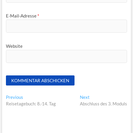
E-Mail-Adresse
*
Website
Beitragsnavigation
Previous
Next
Previous
Next
post:
post:
Reisetagebuch: 8.-14. Tag
Abschluss des 3. Moduls