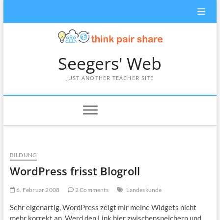
Skip
to
content
Seegers' Web
JUST ANOTHER TEACHER SITE
BILDUNG
WordPress frisst Blogroll
6. Februar 2008
2 Comments
Landeskunde
Sehr eigenartig, WordPress zeigt mir meine Widgets nicht
mehr korrekt an. Werd den Link hier zwischenspeichern und