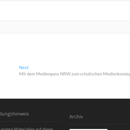
Next
Next
post:
Mit dem Medienpass NRW zum schulischen Medienkonze
dungshinweis
Archiv
 andere Materialien auf dieser