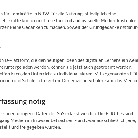
ür Lehrkräfte in NRW. Für die Nutzung ist lediglich eine
g. Lehrkräfte können mehrere tausend audiovisuelle Medien kostenlos
izenzen keine Gedanken zu machen. Soweit der Grundgedanke
hinter
un
r
ND-Plattform, die den heutigen Ideen des digitalen Lernens ein wen
eruntergeladen werden, können sie jetzt auch gestreamt werden.
lfen kann, den Unterricht zu individualisieren. Mit sogenannten ED
innen und Schülern freigeben. Der einzelne Schüler kann das Mediu
fassung nötig
personenbezogene Daten der SuS erfasst werden. Die EDU-IDs sind
ugang Medien im Browser betrachten – und zwar ausschließlich jene,
stellt und freigegeben wurden.