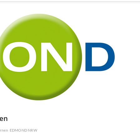
ten
ernen
EDMOND NRW