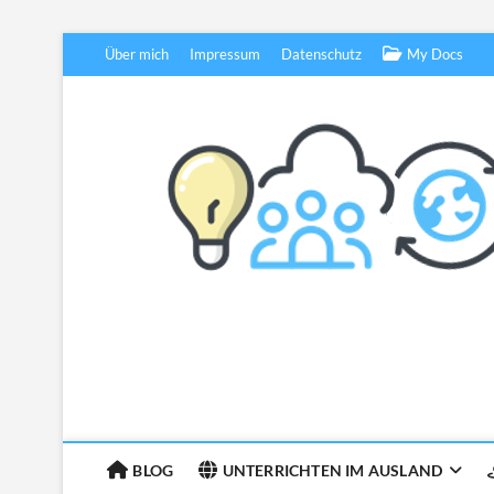
Skip
Über mich
Impressum
Datenschutz
My Docs
to
content
BLOG
UNTERRICHTEN IM AUSLAND