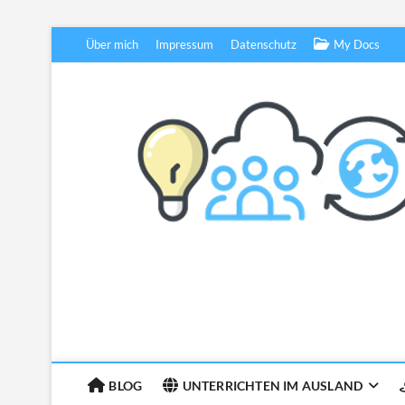
Skip
Über mich
Impressum
Datenschutz
My Docs
to
content
BLOG
UNTERRICHTEN IM AUSLAND