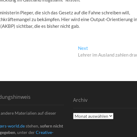
isterin Pieper, die sich das Gesetz auf die Fahne schreiben will,
chkräftemangel zu bekämpfen. Hier wird eine Output-Orientierung i
AKBP) sichtbar, die es bisher nicht gab.
Next
Next
post:
Lehrer im Ausland zahlen dra
dungshinweis
Archiv
 andere Materialien auf dieser
Archiv
ers-world.de
stehen,
sofern nicht
ngegeben
, unter der
Creative-