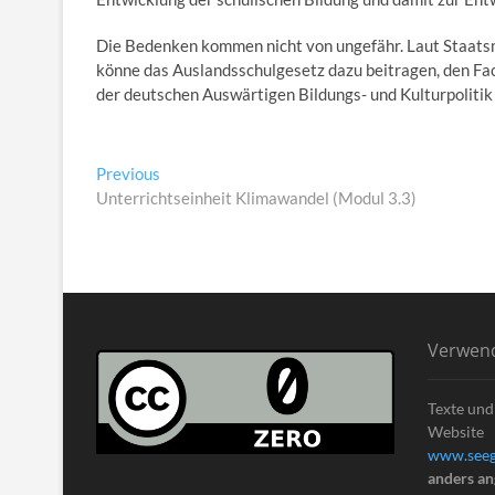
Die Bedenken kommen nicht von ungefähr. Laut Staatsmin
könne das Auslandsschulgesetz dazu beitragen, den Fa
der deutschen Auswärtigen Bildungs- und Kulturpolitik (
Beitragsnavigation
Previous
Previous
post:
Unterrichtseinheit Klimawandel (Modul 3.3)
Verwen
Texte und
Website
www.seeg
anders a