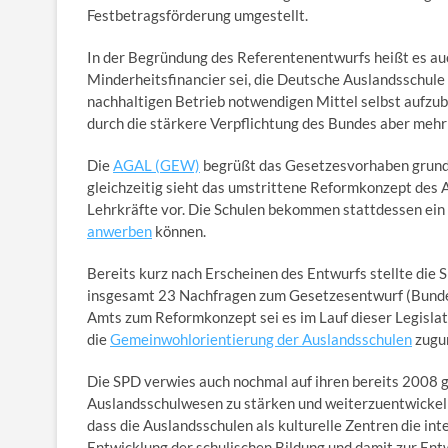
Festbetragsförderung umgestellt.
In der Begründung des Referentenentwurfs heißt es auc
Minderheitsfinancier sei, die Deutsche Auslandsschule 
nachhaltigen Betrieb notwendigen Mittel selbst aufzub
durch die stärkere Verpflichtung des Bundes aber mehr 
Die
AGAL (GEW)
begrüßt das Gesetzesvorhaben grundsä
gleichzeitig sieht das umstrittene Reformkonzept des 
Lehrkräfte vor. Die Schulen bekommen stattdessen ein 
anwerben
können.
Bereits kurz nach Erscheinen des Entwurfs stellte die 
insgesamt 23 Nachfragen zum Gesetzesentwurf (Bund
Amts zum Reformkonzept sei es im Lauf dieser Legisl
die
Gemeinwohlorientierung der Auslandsschulen
zugun
Die SPD verwies auch nochmal auf ihren bereits 2008
Auslandsschulwesen zu stärken und weiterzuentwickeln
dass die Auslandsschulen als kulturelle Zentren die in
Entwicklung der schulischen Bildung und damit zur Ent