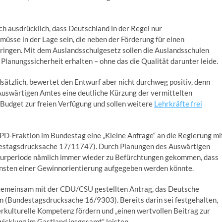
h ausdrücklich, dass Deutschland in der Regel nur
müsse in der Lage sein, die neben der Förderung für einen
ringen. Mit dem Auslandsschulgesetz sollen die Auslandsschulen
Planungssicherheit erhalten – ohne das die Qualität darunter leide.
tzlich, bewertet den Entwurf aber nicht durchweg positiv, denn
Auswärtigen Amtes eine deutliche Kürzung der vermittelten
Budget zur freien Verfügung und sollen weitere
Lehrkräfte frei
SPD-Fraktion im Bundestag eine „Kleine Anfrage“ an die Regierung mi
estagsdrucksache 17/11747). Durch Planungen des Auswärtigen
aturperiode nämlich immer wieder zu Befürchtungen gekommen, dass
sten einer Gewinnorientierung aufgegeben werden könnte.
 gemeinsam mit der CDU/CSU gestellten Antrag, das Deutsche
 (Bundestagsdrucksache 16/9303). Bereits darin sei festgehalten,
terkulturelle Kompetenz fördern und „einen wertvollen Beitrag zur
wicklung im Gastland insgesamt“ leisten.